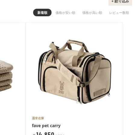
+ 絞り込み
新着順
価格が安い順
価格が高い順
レビュー数順
通常在庫
fave pet carry
14,850