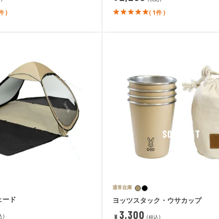
件 )
( 1件 )
SOLDOUT
通常在庫
ェード
ヨッツスタック・ウサカップ
3,300
¥
込
税込