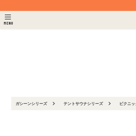
110サイズ
サイズ
MENU
ホワイト
カラー
ブルー
商品番号/型番
在庫あり
在庫有無
ガシーンシリーズ
テントサウナシリーズ
ピクニッ