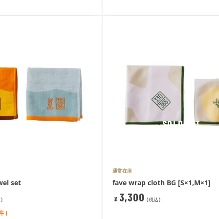
SOLDOUT
SOLDOUT
通常在庫
el set
fave wrap cloth BG [S×1,M×1]
3,300
¥
込
税込
件 )