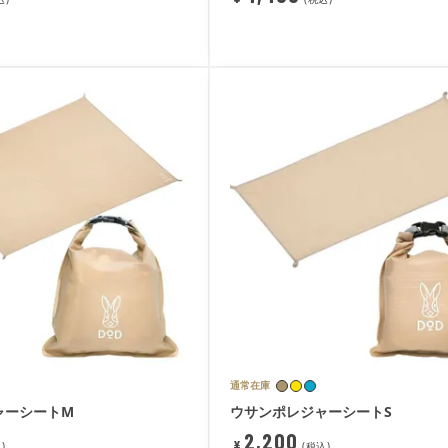
通常在庫
ャーシートM
ウサンポレジャーシートS
2,200
¥
込
税込