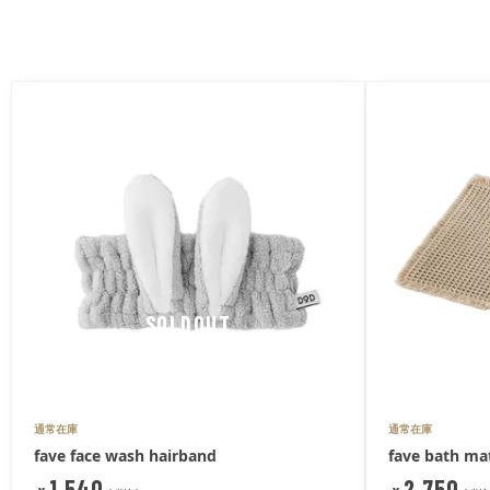
SOLDOUT
通常在庫
通常在庫
fave face wash hairband
fave bath ma
1,540
2,750