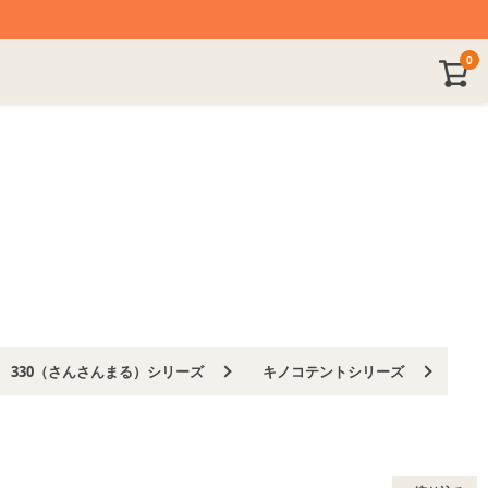
XLサイズ
XXLサイズ
0
ド
ピンク
カーキ
グリーン
チャコールグレー
ブラック
330（さんさんまる）シリーズ
キノコテントシリーズ