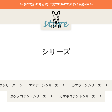
🐑【8/17(月)12時まで】干支TEE(2027年未年)予約受付中🐑
130サイズ
150サイズ
Sサイズ
Mサイズ
Lサイズ
ベージュ
タン
イエロー
オレンジ
レッ
ブルーグレー
ネイビー
ブラウン
グレー
シリーズ
クシリーズ
エアボーンシリーズ
カマボーンシリーズ
タケノコテントシリーズ
カマボコテントシリーズ
検索