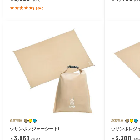
( 1件 )
通常在庫
通常在庫
ウサンポレジャーシートL
ウサンポレジ
3,960
3,300
¥
¥
税込
税