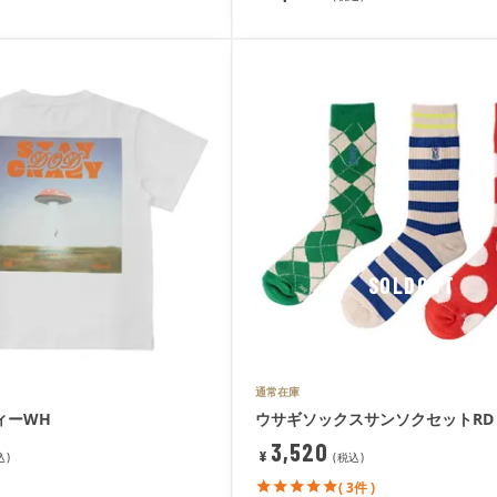
SOLDOUT
通常在庫
ィーWH
ウサギソックスサンソクセットRD
3,520
¥
込
税込
( 3件 )