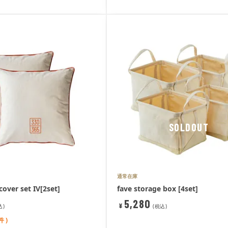
SOLDOUT
通常在庫
cover set IV[2set]
fave storage box [4set]
5,280
¥
込
税込
件 )