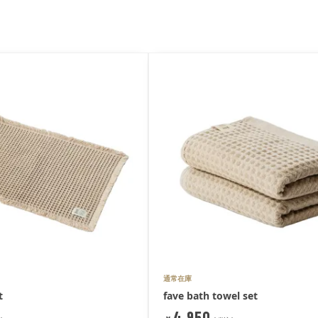
通常在庫
t
fave bath towel set
4,950